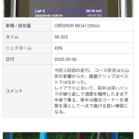
車種 / 排気量
CBR250R MC41/250cc
タイム
38.322
ニックネーム
45N
日付
2025.09.06
今回３回目の走行。 コース状況は火山
灰の影響からか、路面グリップはベス
トではなかった。
レイアウトにおいて、前半は深いバン
コメント
クの繰り返しで速度を維持したまま下
半身で乗る、後半は複合コーナーを速
度を落として一点で曲げる良い練習に
なる。