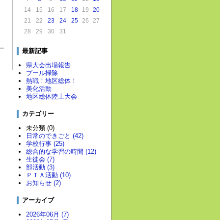
14
15
16
17
18
19
20
21
22
23
24
25
26
27
28
29
30
31
最新記事
県大会出場報告
プール掃除
熱戦！地区総体！
美化活動
地区総体陸上大会
カテゴリー
未分類 (0)
日常のできごと (42)
学校行事 (25)
総合的な学習の時間 (12)
生徒会 (7)
部活動 (3)
ＰＴＡ活動 (10)
お知らせ (2)
アーカイブ
2026年06月 (7)