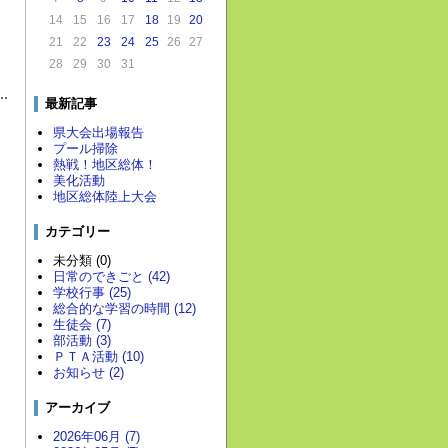
14
15
16
17
18
19
20
21
22
23
24
25
26
27
28
29
30
31
最新記事
県大会出場報告
プール掃除
熱戦！地区総体！
美化活動
地区総体陸上大会
カテゴリー
未分類 (0)
日常のできごと (42)
学校行事 (25)
総合的な学習の時間 (12)
生徒会 (7)
部活動 (3)
ＰＴＡ活動 (10)
お知らせ (2)
アーカイブ
2026年06月 (7)