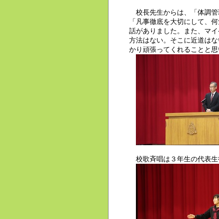
校長先生からは、「体調管
「凡事徹底を大切にして、何
話がありました。また、マイ
方法はない。そこに近道はな
かり頑張ってくれることと思
校歌斉唱は３年生の代表生