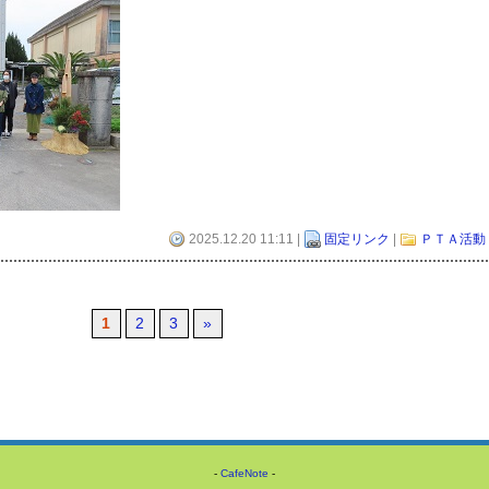
2025.12.20 11:11 |
固定リンク
|
ＰＴＡ活動
1
2
3
»
-
CafeNote
-