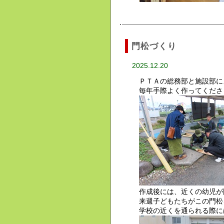
門松づくり
2025.12.20
ＰＴＡの総務部と施設部に
毎年手際よく作ってくださ
作成後には、近くの幼児が
来週子どもたちがこの門松
学校の近くを通られる際に