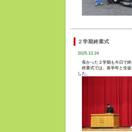
２学期終業式
2025.12.24
長かった２学期も今日で終
終業式では、各学年と生徒
した。